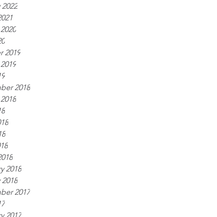
 2022
2021
 2020
20
r 2019
 2019
19
ber 2018
 2018
18
018
18
018
2018
y 2018
 2018
ber 2017
17
y 2017